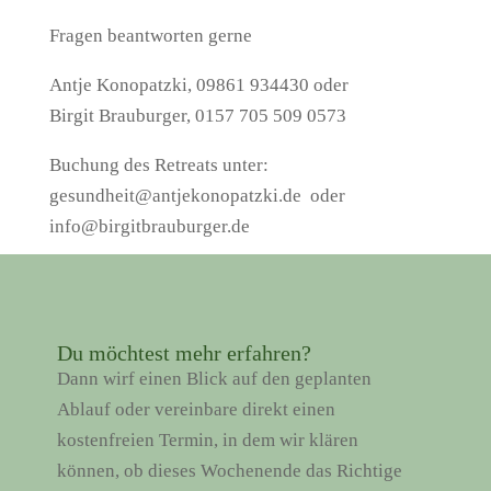
Fragen beantworten gerne
Antje Konopatzki, 09861 934430 oder
Birgit Brauburger, 0157 705 509 0573
Buchung des Retreats unter:
gesundheit@antjekonopatzki.de oder
info@birgitbrauburger.de
Du möchtest mehr erfahren?
Dann wirf einen Blick auf den geplanten
Ablauf oder vereinbare direkt einen
kostenfreien Termin, in dem wir klären
können, ob dieses Wochenende das Richtige